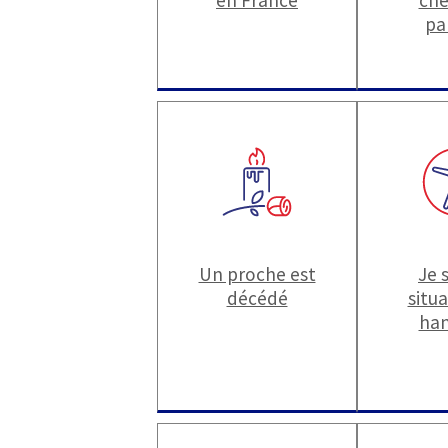
pa
Un proche est
Je 
décédé
situ
han