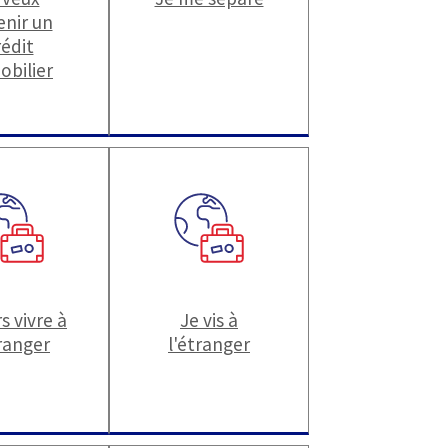
enir un
rédit
obilier
s vivre à
Je vis à
tranger
l'étranger