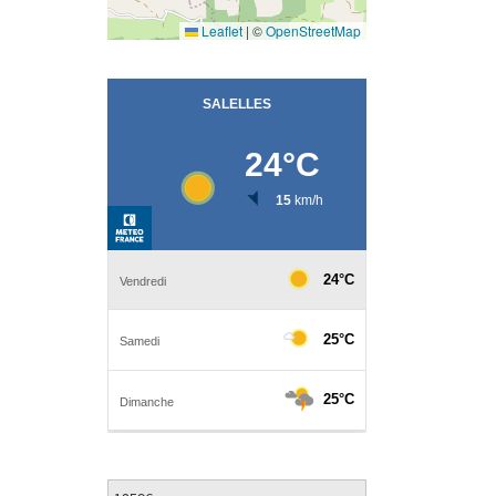
Leaflet
|
©
OpenStreetMap