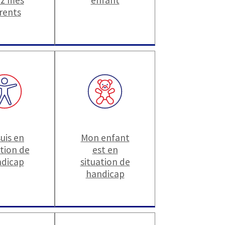
rents
suis en
Mon enfant
ation de
est en
dicap
situation de
handicap