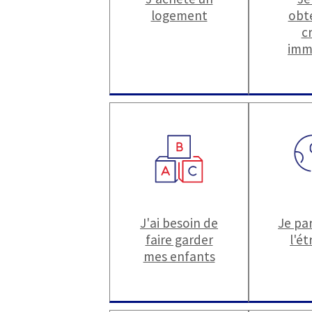
logement
obt
c
imm
J'ai besoin de
Je par
faire garder
l'é
mes enfants