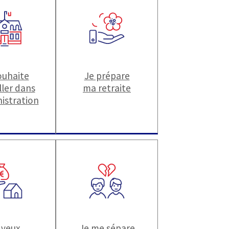
ouhaite
Je prépare
ller dans
ma retraite
nistration
 veux
Je me sépare