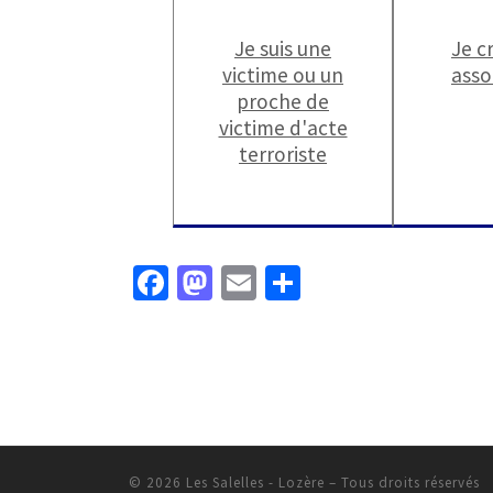
Je suis une
Je c
victime ou un
asso
proche de
victime d'acte
terroriste
Fa
M
E
P
ce
as
m
ar
b
to
ai
ta
o
d
l
ge
o
o
r
k
n
© 2026
Les Salelles - Lozère
– Tous droits réservés