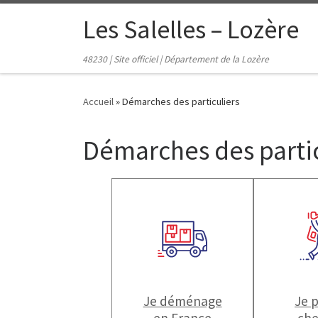
contenu
principal
Passer au contenu
Les Salelles – Lozère
48230 | Site officiel | Département de la Lozère
Accueil
»
Démarches des particuliers
Démarches des partic
Je déménage
Je 
en France
che