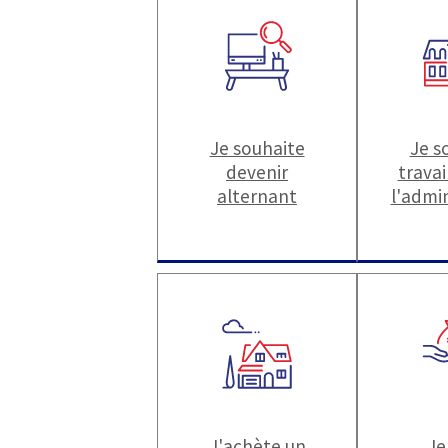
Je souhaite
Je s
devenir
travai
alternant
l'admi
J'achète un
Je