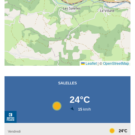
Leaflet
|
©
OpenStreetMap