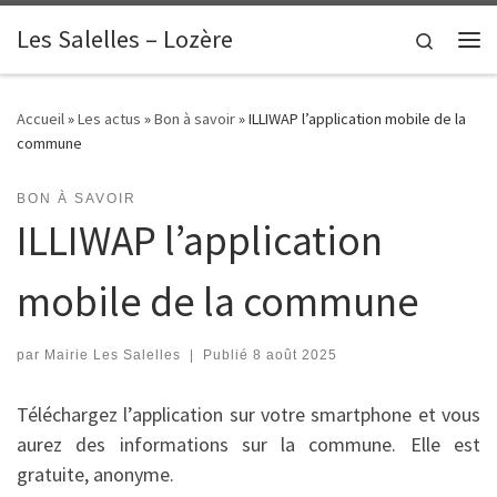
contenu
principal
Passer au contenu
Les Salelles – Lozère
Search
Me
Accueil
»
Les actus
»
Bon à savoir
»
ILLIWAP l’application mobile de la
commune
BON À SAVOIR
ILLIWAP l’application
mobile de la commune
par
Mairie Les Salelles
|
Publié
8 août 2025
Téléchargez l’application sur votre smartphone et vous
aurez des informations sur la commune. Elle est
gratuite, anonyme.