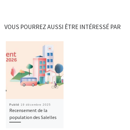
o
o
r
k
n
VOUS POURREZ AUSSI ÊTRE INTÉRESSÉ PAR
Publié
19 décembre 2025
Recensement de la
population des Salelles