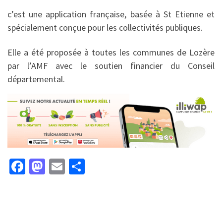
c’est une application française, basée à St Etienne et
spécialement conçue pour les collectivités publiques.
Elle a été proposée à toutes les communes de Lozère
par l’AMF avec le soutien financier du Conseil
départemental.
Fa
M
E
P
ce
as
m
ar
b
to
ai
ta
o
d
l
ge