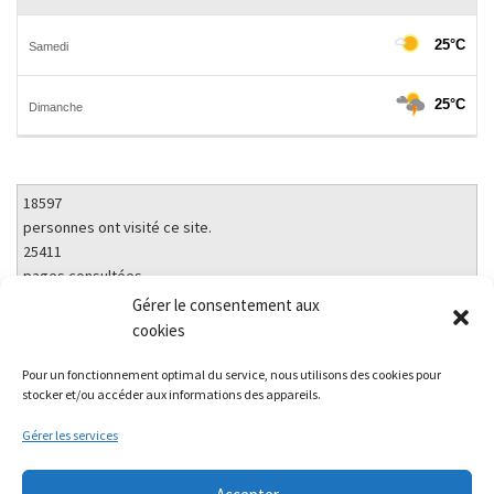
18597
personnes ont visité ce site.
25411
pages consultées.
Gérer le consentement aux
cookies
Pour un fonctionnement optimal du service, nous utilisons des cookies pour
stocker et/ou accéder aux informations des appareils.
Parcourir les articles
RETOUR À LA LISTE DES
Gérer les services
Ar
RECENSEMENT DE LA POPULATION DES SALELLES